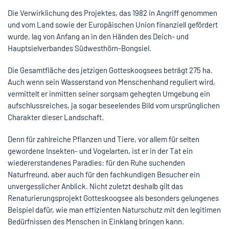
Die Verwirklichung des Projektes, das 1982 in Angriff genommen
und vom Land sowie der Europäischen Union finanziell gefördert
wurde, lag von Anfang an in den Händen des Deich- und
Hauptsielverbandes Südwesthörn-Bongsiel.
Die Gesamtfläche des jetzigen Gotteskoogsees beträgt 275 ha.
Auch wenn sein Wasserstand von Menschenhand reguliert wird,
vermittelt er inmitten seiner sorgsam gehegten Umgebung ein
aufschlussreiches, ja sogar beseelendes Bild vom ursprünglichen
Charakter dieser Landschaft.
Denn für zahlreiche Pflanzen und Tiere, vor allem für selten
gewordene Insekten- und Vogelarten, ist er in der Tat ein
wiedererstandenes Paradies: für den Ruhe suchenden
Naturfreund, aber auch für den fachkundigen Besucher ein
unvergesslicher Anblick. Nicht zuletzt deshalb gilt das
Renaturierungsprojekt Gotteskoogsee als besonders gelungenes
Beispiel dafür, wie man effizienten Naturschutz mit den legitimen
Bedürfnissen des Menschen in Einklang bringen kann.