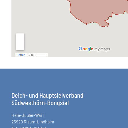
Deich- und Hauptsielverband
Südwesthörn-Bongsiel
Heie-Juuler-Wäi 1
25920 Risum-Lindholm