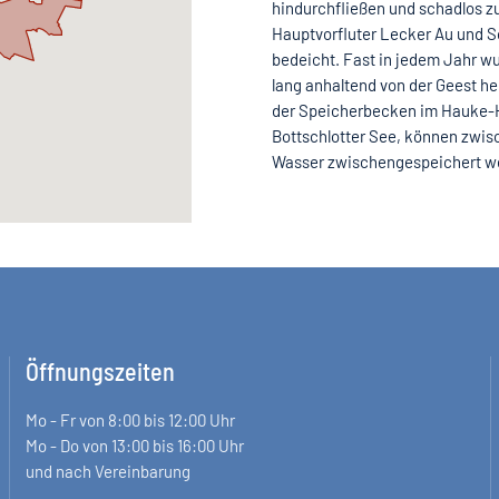
hindurchfließen und schadlos z
Hauptvorfluter Lecker Au und So
bedeicht. Fast in jedem Jahr wu
lang anhaltend von der Geest h
der Speicherbecken im Hauke-H
Bottschlotter See, können zwisch
Wasser zwischengespeichert w
Öffnungszeiten
Mo - Fr von 8:00 bis 12:00 Uhr
Mo - Do von 13:00 bis 16:00 Uhr
und nach Vereinbarung