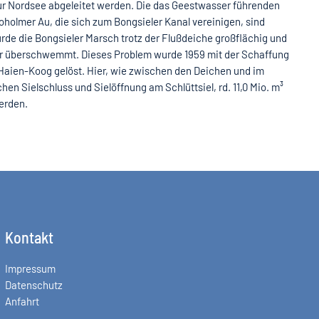
ur Nordsee abgeleitet werden. Die das Geestwasser führenden
holmer Au, die sich zum Bongsieler Kanal vereinigen, sind
rde die Bongsieler Marsch trotz der Flußdeiche großflächig und
er überschwemmt. Dieses Problem wurde 1959 mit der Schaffung
aien-Koog gelöst. Hier, wie zwischen den Deichen und im
en Sielschluss und Sielöffnung am Schlüttsiel, rd. 11,0 Mio. m³
erden.
Kontakt
Impressum
Datenschutz
Anfahrt